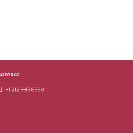
Contact
info@curvexpo.com
+1.212.993.8598