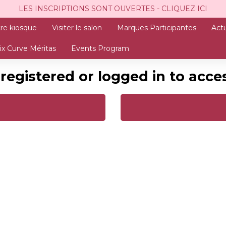
LES INSCRIPTIONS SONT OUVERTES - CLIQUEZ ICI
re kiosque
Visiter le salon
Marques Participantes
Actu
ix Curve Méritas
Events Program
registered or logged in to acce