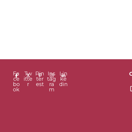
Fa
Tw
Pin
Ins
Lin
ce
itte
ter
tag
ke
bo
r
est
ra
din
ok
m