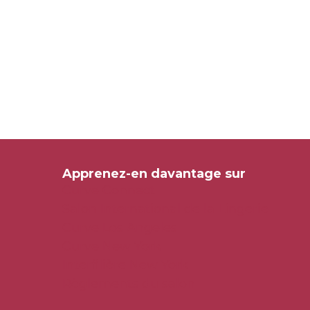
Apprenez-en davantage sur
Curve Connect
Salon International de la Lingerie
Curve Los Angeles
Curve New York
Interfilière New York
Règlements du salon